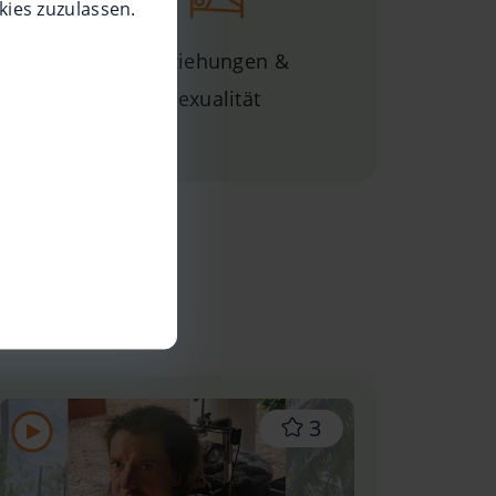
kies zuzulassen.
eilhabe
Beziehungen &
Sexualität
3