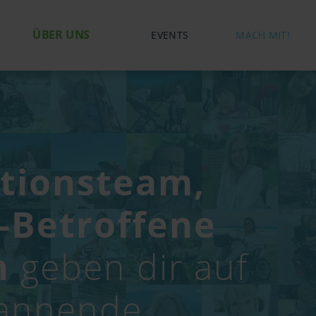
ÜBER UNS
EVENTS
MACH MIT!
tionsteam,
-Betroffene
n
geben dir auf
annende