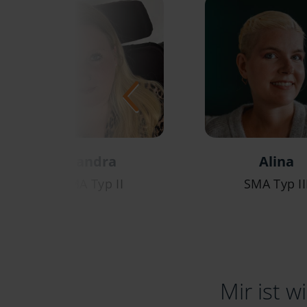
Sandra
Alina
SMA Typ II
SMA Typ II
Mir ist 