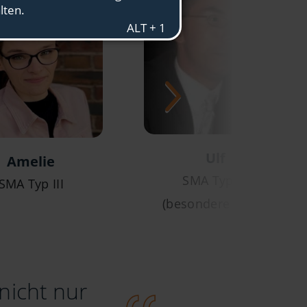
Ulf
Amelie
SMA Typ III
SMA Typ III
(besondere Form)
nicht nur