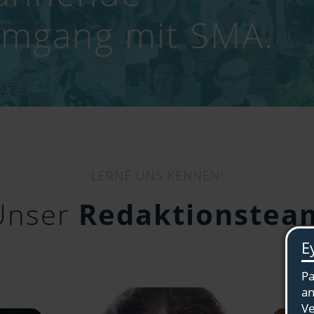
Umgang mit SMA.
LERNE UNS KENNEN!
Unser
Redaktionstea