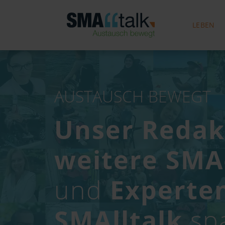
LEBEN
AUSTAUSCH BEWEGT
Unser Redak
weitere SMA
und
Experte
SMAlltalk
sp