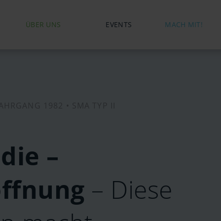
ÜBER UNS
EVENTS
MACH MIT!
JAHRGANG 1982 •
SMA TYP II
die –
öffnung
– Diese