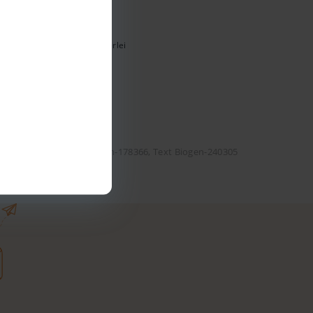
zierung. Biogen nimmt keinerlei
iesbezüglich keinerlei
Video Biogen-178366, Text Biogen-240305