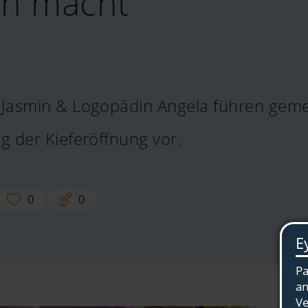
n macht
…
 Jasmin & Logopädin Angela führen ge
g der Kieferöffnung vor.
0
0