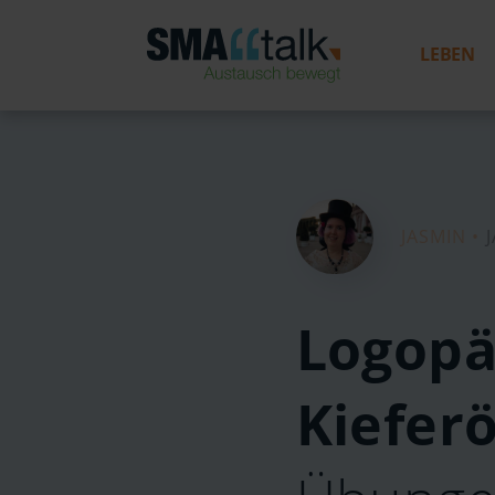
LEBEN
JASMIN •
Logopä
Kiefer