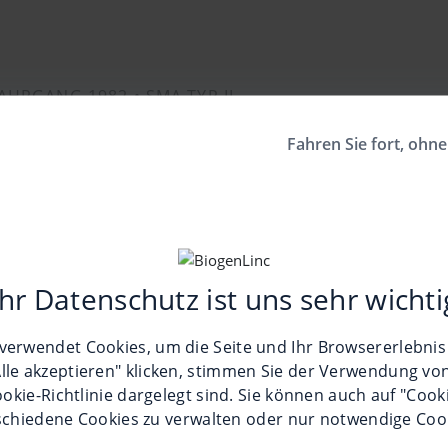
JAHRGANG 1982 •
SMA TYP II
Fahren Sie fort, ohne
räge der Serie
Ihr Datenschutz ist uns sehr wichti
Logopädie – Schlucken & Sprechen
verwendet Cookies, um die Seite und Ihr Browsererlebnis
Alle akzeptieren" klicken, stimmen Sie der Verwendung von
okie-Richtlinie
dargelegt sind. Sie können auch auf "Cook
schiedene Cookies zu verwalten oder nur notwendige Coo