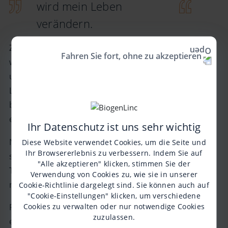
wird mein Leben
verändern.
Zugegeben, es dauert vielleicht etwas länger, als
Fahren Sie fort, ohne zu akzeptieren
wenn mich einfach jemand schnappt und
umherhebt. Aber mit etwas Übung geht auch das
Liften wirklich schnell. Es ist deutlich sicherer und
bequemer – und damit für alle Beteiligten
entspannter – als getragen zu werden.
Ihr Datenschutz ist uns sehr wichtig
Nicht nur Transfers aus oder in den Rollstuhl lassen
Diese Website verwendet Cookies, um die Seite und
Ihr Browsererlebnis zu verbessern. Indem Sie auf
sich damit realisieren, auch Duschen oder
"Alle akzeptieren" klicken, stimmen Sie der
Toilettengänge sind dank des Lifters ganz entspannt
Verwendung von Cookies zu, wie sie in unserer
möglich.
Cookie-Richtlinie
dargelegt sind. Sie können auch auf
"Cookie-Einstellungen" klicken, um verschiedene
Cookies zu verwalten oder nur notwendige Cookies
Für die Umtriebigen unter uns habe ich ebenfalls
zuzulassen.
eine gute Nachricht: Solche Lifter gibt es