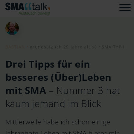
Tog
BASTIAN •
grundsätzlich 29 Jahre alt ;-) •
SMA TYP II
Drei Tipps für ein
besseres (Über)Leben
mit SMA
– Nummer 3 hat
kaum jemand im Blick
Mittlerweile habe ich schon einige
Jahrzehnte Leben mit SMA hinter mir.