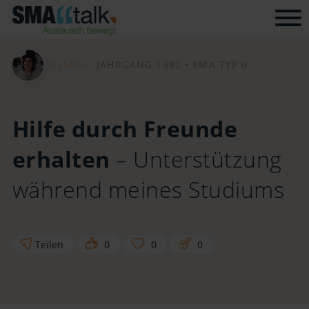
Tog
JASMIN •
JAHRGANG 1982 •
SMA TYP II
Hilfe durch Freunde
erhalten
– Unterstützung
während meines Studiums
Teilen
0
0
0