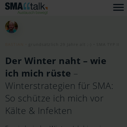
Tog
BASTIAN •
grundsätzlich 29 Jahre alt ;-) •
SMA TYP II
Der Winter naht – wie
ich mich rüste
–
Winterstrategien für SMA:
So schütze ich mich vor
Kälte & Infekten