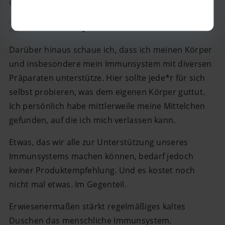
desinfizierenden Lösung aus der Apotheke spüle.
Immunsystem stärken
Darüber hinaus schaue ich, dass ich meinen Körper
und insbesondere mein Immunsystem mit diversen
Präparaten unterstütze. Hier sollte jede*r für sich
selbst probieren, was dem eigenen Körper guttut.
Ich persönlich habe mittlerweile meine Mittelchen
gefunden, auf die ich mich verlassen kann.
Etwas, das wir alle zur Unterstützung unseres
Immunsystems machen können, bedarf jedoch
keiner Produktempfehlung. Und es kostet noch
nicht mal etwas. Im Gegenteil.
Erwiesenermaßen stärkt regelmäßiges kaltes
Duschen das menschliche Immunsystem.