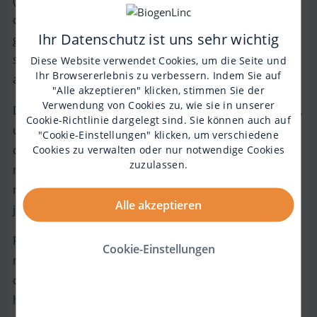
darunter genug Luft zu bekommen), noch der
Ihr Datenschutz ist uns sehr wichtig
ganzen Welt Vorschriften machen. Und leider
scheinen auch Großteiles die ganzen Erfahrungen
Diese Website verwendet Cookies, um die Seite und
Ihr Browsererlebnis zu verbessern. Indem Sie auf
aus der Pandemie vergessen.
"Alle akzeptieren" klicken, stimmen Sie der
Verwendung von Cookies zu, wie sie in unserer
Deshalb vermeide ich es in der Winterzeit möglichst,
Cookie-Richtlinie
dargelegt sind. Sie können auch auf
unter Menschen zu gehen. Sei es im Supermarkt
"Cookie-Einstellungen" klicken, um verschiedene
oder in den öffentlichen Verkehrsmitteln. Beides
Cookies zu verwalten oder nur notwendige Cookies
zuzulassen.
nutze ich von Frühjahr bis Herbst gerne und
regelmäßig. Den Winter über isoliere ich mich
Alle akzeptieren
jedoch größtenteils.
Falls es sich nicht vermeiden lässt (schließlich kann
Cookie-Einstellungen
man leider nicht alles online erledigen), schaue ich,
dass ich die Zeiten möglichst begrenze und
hinterher auf jeden Fall Mund und Rachen mit einer