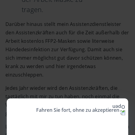
tragen.
Darüber hinaus stellt mein Assistenzdienstleister
den Assistenzkräften auch für die Zeit außerhalb der
Arbeit kostenlos FFP2-Masken sowie literweise
Händedesinfektion zur Verfügung. Damit auch sie
sich immer möglichst gut davor schützen können,
krank zu werden und hier irgendetwas
einzuschleppen.
Jedes Jahr wieder wird den Assistenzkräften, die
tagtäglich mit mir zu tun haben, noch einmal die
Wichtigkeit dieser Maßnahmen ins Gedächtnis
Fahren Sie fort, ohne zu akzeptieren
gerufen.
Leider kann ich weder selbst eine FFP2-Maske tragen
(meine Kraft reicht einfach nicht mehr aus, um