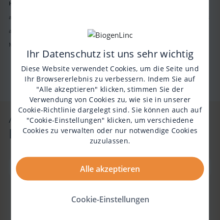
Hinweis:
Erkennbare Markennamen sind willkürlich gewählt und dienen
ausdrücklich nicht der Produktplatzierung. Biogen nimmt keinerlei Einfluss
auf Umsatzgeschäfte der auf SMAlltalk sporadisch erkennbaren
Markenhersteller und es bestehen diesbezüglich keinerlei Erwartungen.
Ihr Datenschutz ist uns sehr wichtig
Diese Website verwendet Cookies, um die Seite und
Biogen-238388
Ihr Browsererlebnis zu verbessern. Indem Sie auf
"Alle akzeptieren" klicken, stimmen Sie der
Verwendung von Cookies zu, wie sie in unserer
Cookie-Richtlinie
dargelegt sind. Sie können auch auf
Abonniere unseren
"Cookie-Einstellungen" klicken, um verschiedene
Newsletter!
Cookies zu verwalten oder nur notwendige Cookies
zuzulassen.
Alle akzeptieren
Durch das Ankreuzen dieses Kästchens willigst du
Cookie-Einstellungen
in den Empfang von E-Mails der Biogen GmbH über
SMAlltalk ein. Du kannst deine Einwilligung jederzeit