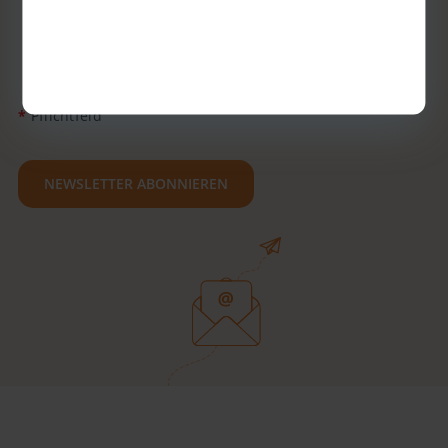
widerrufen, indem du auf „Abbestellen“ in einer E-Mail
klickst. Der Widerruf deiner Einwilligung hat keinerlei
Auswirkungen auf die Rechtmäßigkeit der
Datenverarbeitung bis zum Zeitpunkt deines Widerrufs.
*
Pflichtfeld
NEWSLETTER ABONNIEREN