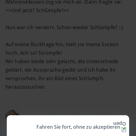
Währenddessen zog sie mich an. Dann fragte sie:
>>Und jetzt? Schlümpfe?<<
Nun war ich verwirrt. Schon wieder Schlümpfe? :-)
Auf meine Rückfrage hin, hielt sie meine Socken
hoch. Ach so! Strümpfe!
Wir haben beide sehr gelacht, die Unterschiede
geklärt, die Aussprache geübt und ich habe ihr
versprochen, ihr ein Bild eines Schlumpfs
herauszusuchen.
CAMILLA •
JAHRGANG 1971 •
SMA TYP II
Fahren Sie fort, ohne zu akzeptieren