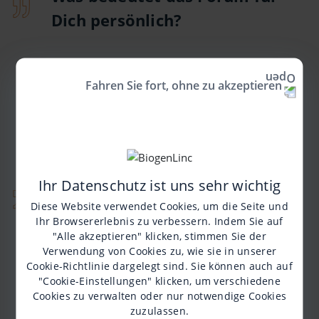
Dich persönlich?
Der Austausch
Fahren Sie fort, ohne zu akzeptieren
untereinander ist
unglaublich wichtig.
Viele Erfahrungen und
Informationen können
Ihr Datenschutz ist uns sehr wichtig
anderen Betroffenen
Diese Website verwendet Cookies, um die Seite und
helfen,
Ihr Browsererlebnis zu verbessern. Indem Sie auf
Herausforderungen
"Alle akzeptieren" klicken, stimmen Sie der
Verwendung von Cookies zu, wie sie in unserer
schneller und leichter zu
Cookie-Richtlinie
dargelegt sind. Sie können auch auf
bewältigen, als es
"Cookie-Einstellungen" klicken, um verschiedene
Cookies zu verwalten oder nur notwendige Cookies
vielleicht früher möglich
zuzulassen.