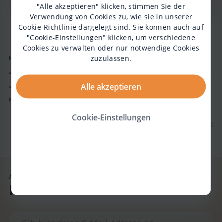
"Alle akzeptieren" klicken, stimmen Sie der
Verwendung von Cookies zu, wie sie in unserer
Cookie-Richtlinie
dargelegt sind. Sie können auch auf
"Cookie-Einstellungen" klicken, um verschiedene
Cookies zu verwalten oder nur notwendige Cookies
zuzulassen.
Hinweis:
Erkennbare Markennamen sind willkürlich gewählt und dienen
ausdrücklich nicht der Produktplatzierung. Biogen nimmt keinerlei Einfluss
Alle akzeptieren
auf Umsatzgeschäfte der auf SMAlltalk sporadisch erkennbaren
Markenhersteller und es bestehen diesbezüglich keinerlei Erwartungen.
Cookie-Einstellungen
Text Biogen-238388; Video Biogen-87512
Abonniere unseren
Newsletter!