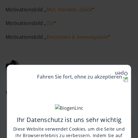
Motivationsbild
„
Mut, Handeln, Glück
“
Motivationsbild
„
Tür
“
Motivationsbild
„
Emotionen & Immunsystem
“
JASMIN •
JAHRGANG 1982 •
SMA TYP II
Fahren Sie fort, ohne zu akzeptieren
Weitere Beiträge der Serie
Ihr Datenschutz ist uns sehr wichtig
Persönlichkeitsentwicklung
Diese Website verwendet Cookies, um die Seite und
– Teil 1
Ihr Browsererlebnis zu verbessern. Indem Sie auf