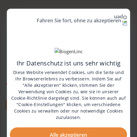
Fahren Sie fort, ohne zu akzeptieren
Durch das Ankreuzen dieses Kästchens willigst du
in den Empfang von E-Mails der Biogen GmbH über
SMAlltalk ein. Du kannst deine Einwilligung jederzeit
widerrufen, indem du auf „Abbestellen“ in einer E-Mail
Ihr Datenschutz ist uns sehr wichtig
klickst. Der Widerruf deiner Einwilligung hat keinerlei
Auswirkungen auf die Rechtmäßigkeit der
Diese Website verwendet Cookies, um die Seite und
Datenverarbeitung bis zum Zeitpunkt deines Widerrufs.
Ihr Browsererlebnis zu verbessern. Indem Sie auf
*
Pflichtfeld
"Alle akzeptieren" klicken, stimmen Sie der
Verwendung von Cookies zu, wie sie in unserer
Cookie-Richtlinie
dargelegt sind. Sie können auch auf
"Cookie-Einstellungen" klicken, um verschiedene
NEWSLETTER ABONNIEREN
Cookies zu verwalten oder nur notwendige Cookies
zuzulassen.
Alle akzeptieren