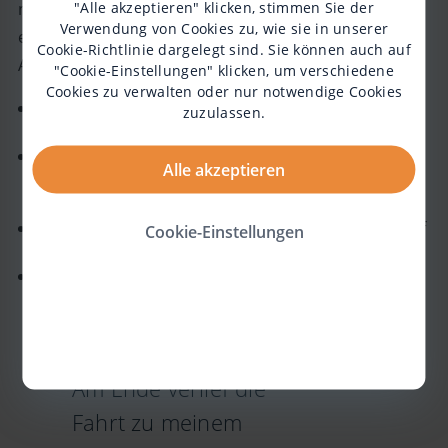
"Alle akzeptieren" klicken, stimmen Sie der
nochmal auf Nummer sicher zu gehen. Hier sind
Verwendung von Cookies zu, wie sie in unserer
einige Maßnahmen, die ich am Morgen vor meiner
Cookie-Richtlinie
dargelegt sind. Sie können auch auf
Abfahrt getroffen habe:
"Cookie-Einstellungen" klicken, um verschiedene
Cookies zu verwalten oder nur notwendige Cookies
Essenzielle letzte Sachen einpacken (z.B. Rollstuhl-
zuzulassen.
Ladegerät und Kopfkissen)
Schnelles, aber nahrhaftes Frühstück
Alle akzeptieren
(Trinkmahlzeit, Kartoffelbrei, Hauptsache
hochkalorisch!)
Fahrtüchtigkeit der Aufzüge und der Züge selbst auf
Cookie-Einstellungen
den Internetseiten der Deutschen Bahn überprüfen
Frühzeitiges Eintreffen bei den Bahnhöfen
sicherstellen, damit es genug Vorbereitungszeit mit
dem Mobilitätsservice gibt
Am Ende verlief die
Fahrt zu meinem