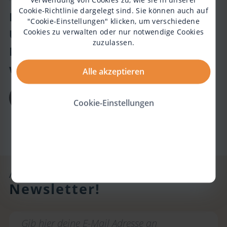
Cookie-Richtlinie
dargelegt sind. Sie können auch auf
Barrierefreies Denken – Anastasia
"Cookie-Einstellungen" klicken, um verschiedene
Umrik zu „Wie werde ich zu dem
Cookies zu verwalten oder nur notwendige Cookies
zuzulassen.
Menschen, der ich schon immer
war“
Alle akzeptieren
Anastasia Umrik
Cookie-Einstellungen
Biogen-173948
Abonniere unseren
Newsletter!