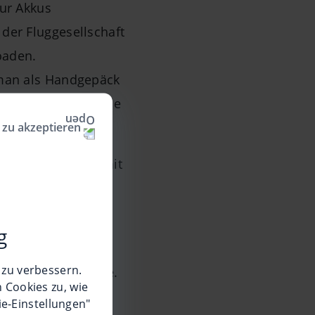
nur Akkus
der Fluggesellschaft
oaden.
 man als Handgepäck
der Hilfsmittel wie
 zu akzeptieren
fen. Dieser muss mit
er Fotos vom Rolli
g
habe ich von einer
 zu verbessern.
nicht gedacht habe.
 Cookies zu, wie
ie-Einstellungen"