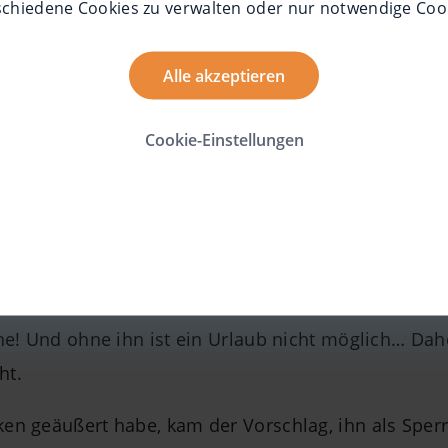
schiedene Cookies zu verwalten oder nur notwendige Coo
bwarten und Tee trinken, bis der lang ersehnte Tag 
Alle akzeptieren
…
Cookie-Einstellungen
: Am Check-in Schalter wurden wir direkt vom Mobil
e Schlange stehen zu müssen. Das war ziemlich cool
ns nicht, dass die Mitarbeitenden den Rolli absicht
mein fahrbarer Untersatz für mich, dass ich mobil 
ne! Und ohne ihn ist ein Urlaub nicht möglich… Dah
ht.
en geäußert habe, kam der Vorschlag, ihn als Sper