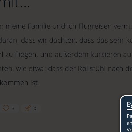
mit…
en meine Familie und ich Flugreisen ver
ran, dass wir dachten, dass das sehr kom
hl zu fliegen, und außerdem kursieren au
ten, wie etwa: dass der Rollstuhl nach 
ekommen ist.
3
0