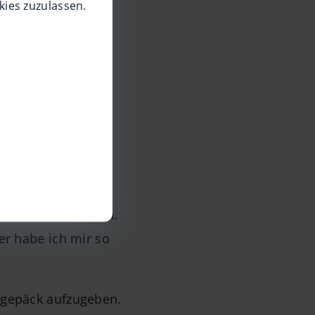
kies zuzulassen.
des Abflugs endlich
itätsservice
!
lich beschädigen.
im Urlaub sein kann.
er habe ich mir so
rgepäck aufzugeben.