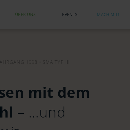
ÜBER UNS
EVENTS
MACH MIT!
JAHRGANG 1998 •
SMA TYP III
isen mit dem
uhl
– …und