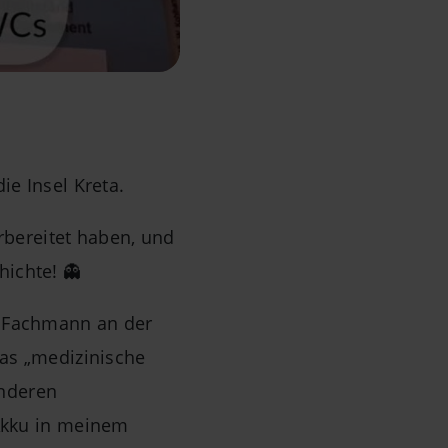
ie Insel Kreta.
orbereitet haben, und
ichte! 👻
n Fachmann an der
das „medizinische
nderen
 Akku in meinem