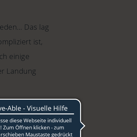
mieden… Das lag
pliziert ist,
ch einige
der Landung