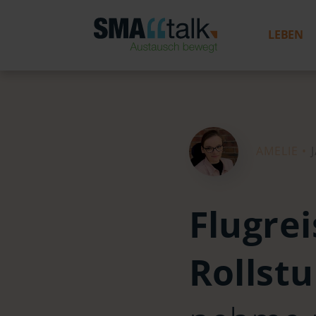
LEBEN
AMELIE •
Flugre
Rollst