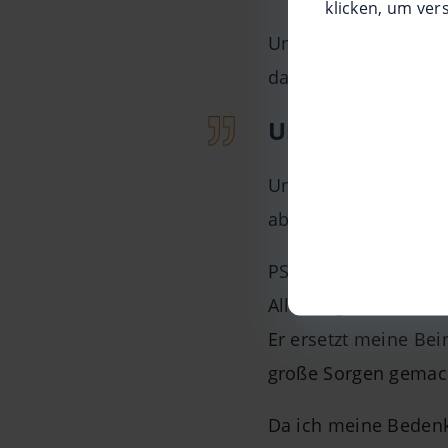
klicken, um ver
Und jetzt hieß es, A
da war…
Und los geht’s
Und dann ging es los
abgeholt, ohne lang
PS: Ich denke übrige
Allerdings bedeutet 
Er ersetzt meine Bei
große Sorgen gemac
Da ich meine Bedenk