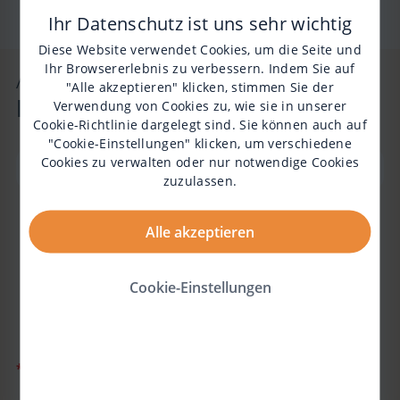
Ihr Datenschutz ist uns sehr wichtig
Diese Website verwendet Cookies, um die Seite und
Ihr Browsererlebnis zu verbessern. Indem Sie auf
Abonniere unseren
"Alle akzeptieren" klicken, stimmen Sie der
Newsletter!
Verwendung von Cookies zu, wie sie in unserer
Cookie-Richtlinie
dargelegt sind. Sie können auch auf
"Cookie-Einstellungen" klicken, um verschiedene
Cookies zu verwalten oder nur notwendige Cookies
zuzulassen.
Durch das Ankreuzen dieses Kästchens willigst du
Alle akzeptieren
in den Empfang von E-Mails der Biogen GmbH über
SMAlltalk ein. Du kannst deine Einwilligung jederzeit
widerrufen, indem du auf „Abbestellen“ in einer E-Mail
Cookie-Einstellungen
klickst. Der Widerruf deiner Einwilligung hat keinerlei
Auswirkungen auf die Rechtmäßigkeit der
Datenverarbeitung bis zum Zeitpunkt deines Widerrufs.
*
Pflichtfeld