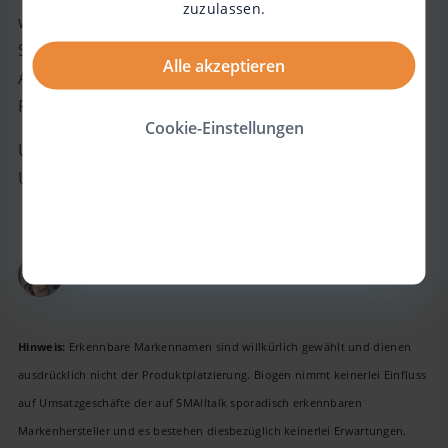
zuzulassen.
weiterhin eine gute Lebensgefährtin, Tochter,
Schwester, Tante, Freundin, Kollegin, Mitarbeiterin,
Alle akzeptieren
Assistenz-Anleiterin, Zuhörerin, Organisatorin,
Problemlöserin, und vieles mehr sein.
Cookie-Einstellungen
Und nun lasst mich bitte alle in Ruhe, es ist 18:00
Uhr! ;-)
CAMILLA •
JAHRGANG 1971 •
SMA TYP II
Hinweis:
Erkennbare Markennamen sind willkürlich gewählt und dienen
ausdrücklich nicht der Produktplatzierung. Biogen nimmt keinerlei Einfluss
auf Umsatzgeschäfte der auf SMAlltalk sporadisch erkennbaren
Markenhersteller und es bestehen diesbezüglich keinerlei Erwartungen.