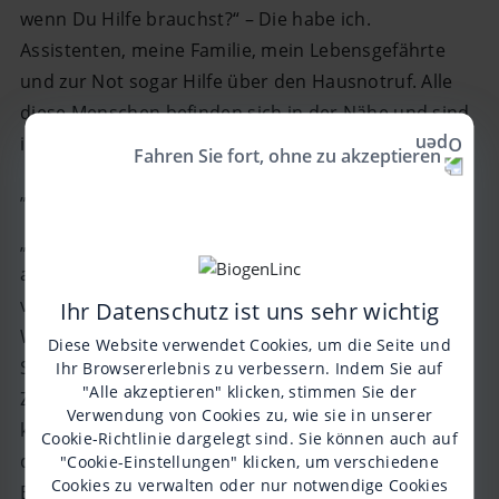
wenn Du Hilfe brauchst?“ – Die habe ich.
Assistenten, meine Familie, mein Lebensgefährte
und zur Not sogar Hilfe über den Hausnotruf. Alle
diese Menschen befinden sich in der Nähe und sind
in kürzester Zeit da, wenn ich sie benachrichtige.
Fahren Sie fort, ohne zu akzeptieren
„Bist Du nicht einsam?“ – Das ist ja gerade das Tolle!
„Warum dürfen wir nicht vorbeikommen oder
anrufen?“ – Jeder darf von Montag bis Samstag
vorbeikommen, anrufen oder auf sonstige Art und
Ihr Datenschutz ist uns sehr wichtig
Weise präsent sein. Zumindest bis um 18:00 Uhr.
Diese Website verwendet Cookies, um die Seite und
Sonntag jedoch ist mein Tag. Ich brauche die freie
Ihr Browsererlebnis zu verbessern. Indem Sie auf
"Alle akzeptieren" klicken, stimmen Sie der
Zeit für mein Seelenheil. Und seit ich mir darüber
Verwendung von Cookies zu, wie sie in unserer
klar geworden bin und die Sache konsequent
Cookie-Richtlinie
dargelegt sind. Sie können auch auf
durchziehe, bin ich weitaus relaxter und mein
"Cookie-Einstellungen" klicken, um verschiedene
Cookies zu verwalten oder nur notwendige Cookies
Blutdruck ist gesunken. Nur so kann ich auch