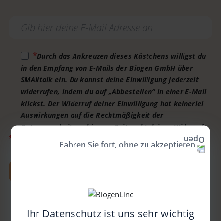
Durch das Ankreuzen dieses Kästchens willigst du
in den Empfang von E-Mails der Biogen GmbH über
SMAlltalk ein. Du kannst deine Einwilligung jederzeit
widerrufen, indem du auf „Abbestellen“ in einer E-Mail
klickst. Der Widerruf deiner Einwilligung hat keinerlei
Auswirkungen auf die Rechtmäßigkeit der
Datenverarbeitung bis zum Zeitpunkt deines Widerrufs.
*
Pflichtfeld
Fahren Sie fort, ohne zu akzeptieren
NEWSLETTER ABONNIEREN
Ihr Datenschutz ist uns sehr wichtig