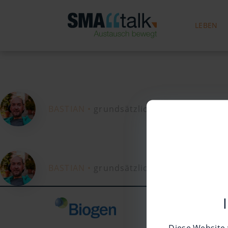
LEBEN
BASTIAN •
grundsätzlich 29 Jahre alt ;-) •
BASTIAN •
grundsätzlich 29 Jahre alt ;-) •
©2026
Datensc
Diese Website 