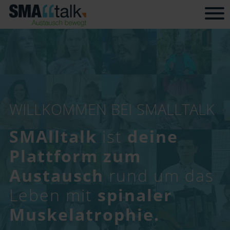
Tog
WILLKOMMEN BEI SMALLTALK
SMAlltalk
ist
deine
Plattform zum
Austausch
rund um das
Leben mit
spinaler
Muskelatrophie.